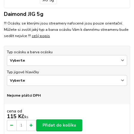
Daimond JIG 5g
!!! Ocásky, se kterými jsou streamery nafocené jsou pouze orientační.
Můžete si zvolit jaký typ a barva ocásku Vám k dannému streameru bude
sedět nejvíce !!!
celý popis
Typ ocásku a barva ocásku
Typ jigové hlavičky
Nejsme plátci DPH
cena od
115 Kč
/
ks
Přidat do košíku