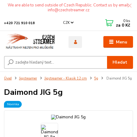
We are able to send outside of Czech Republic. Contact us by email:
info@czechstreamer.cz
0
ks
CZK
+420 721 910 018
za
0 Kč
Menu
Hledat
Úvod
Jigstreamer
Jigstreamer - Klasik 12 cm
5g
Daimond JIG 5g
Daimond JIG 5g
Novinka