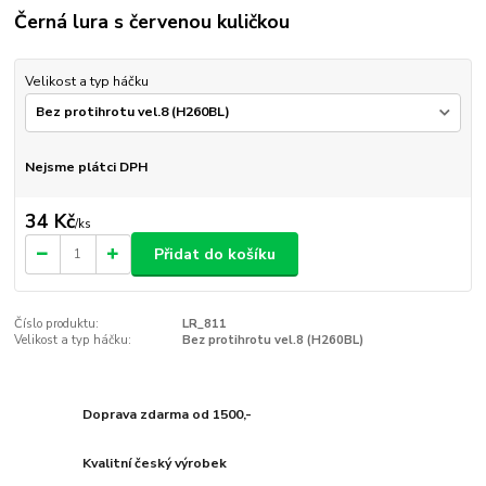
Černá lura s červenou kuličkou
Velikost a typ háčku
Nejsme plátci DPH
34 Kč
/
ks
Přidat do košíku
Číslo produktu:
LR_811
Velikost a typ háčku:
Bez protihrotu vel.8 (H260BL)
Doprava zdarma od 1500,-
Kvalitní český výrobek