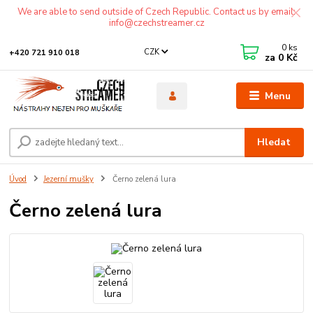
We are able to send outside of Czech Republic. Contact us by email:
info@czechstreamer.cz
0
ks
CZK
+420 721 910 018
za
0 Kč
Menu
Hledat
Úvod
Jezerní mušky
Černo zelená lura
Černo zelená lura