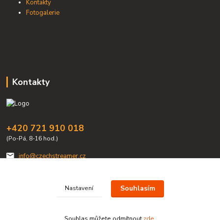
Kontakty
Fotogalerie
Kontakty
+420 721 910 018
(Po-Pá, 8-16 hod.)
info@czechstreamer.cz
Souhlasím
Nastavení
Souhlas můžete odmítnout
zde
.