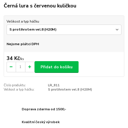
Černá lura s červenou kuličkou
Velikost a typ háčku
Nejsme plátci DPH
34 Kč
/
ks
Přidat do košíku
Číslo produktu:
LR_811
Velikost a typ háčku:
S protihrotem vel.8 (H20M)
Doprava zdarma od 1500,-
Kvalitní český výrobek