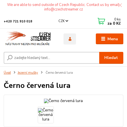
We are able to send outside of Czech Republic. Contact us by email:
info@czechstreamer.cz
0
ks
CZK
+420 721 910 018
za
0 Kč
Menu
Hledat
Úvod
Jezerní mušky
Černo červená lura
Černo červená lura