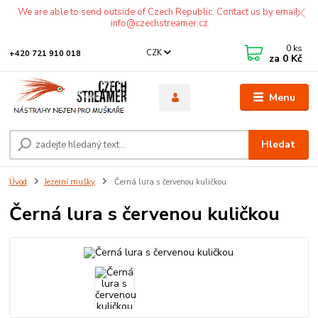
We are able to send outside of Czech Republic. Contact us by email:
info@czechstreamer.cz
0
ks
CZK
+420 721 910 018
za
0 Kč
Menu
Hledat
Úvod
Jezerní mušky
Černá lura s červenou kuličkou
Černá lura s červenou kuličkou