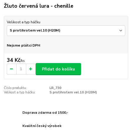
Žluto červená lura - chenille
Velikost a typ háčku
Nejsme plátci DPH
34 Kč
/
ks
Přidat do košíku
Číslo produktu:
LR_730
Velikost a typ háčku:
S protihrotem vel.10 (H20M)
Doprava zdarma od 1500,-
Kvalitní český výrobek