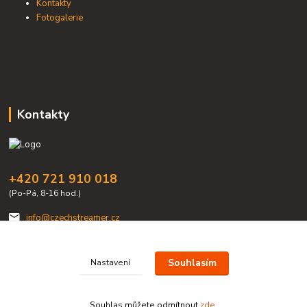
Kontakty
Fotogalerie
Kontakty
+420 721 910 018
(Po-Pá, 8-16 hod.)
info@czechstreamer.cz
Souhlasím
Nastavení
Souhlas můžete odmítnout
zde
.