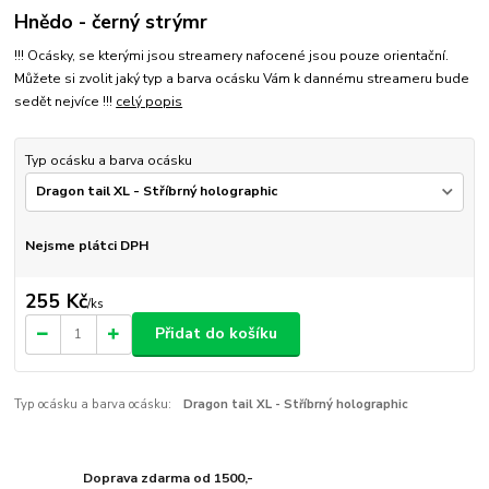
Hnědo - černý strýmr
!!! Ocásky, se kterými jsou streamery nafocené jsou pouze orientační.
Můžete si zvolit jaký typ a barva ocásku Vám k dannému streameru bude
sedět nejvíce !!!
celý popis
Typ ocásku a barva ocásku
Nejsme plátci DPH
255 Kč
/
ks
Přidat do košíku
Typ ocásku a barva ocásku:
Dragon tail XL - Stříbrný holographic
Doprava zdarma od 1500,-