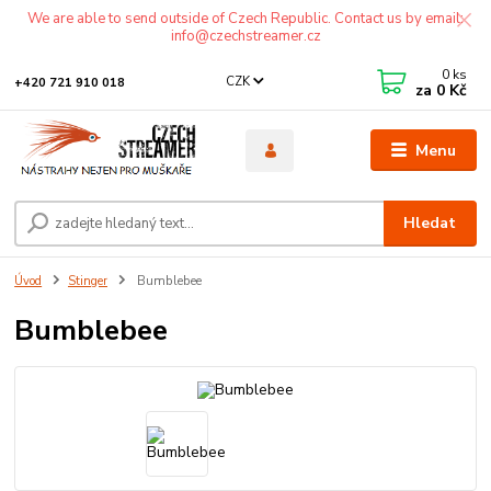
We are able to send outside of Czech Republic. Contact us by email:
info@czechstreamer.cz
0
ks
CZK
+420 721 910 018
za
0 Kč
Menu
Hledat
Úvod
Stinger
Bumblebee
Bumblebee