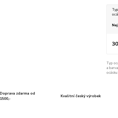
Typ
ocá
Nej
30
Typ oc
a barva
ocásku:
Doprava zdarma od
Kvalitní český výrobek
1500,-