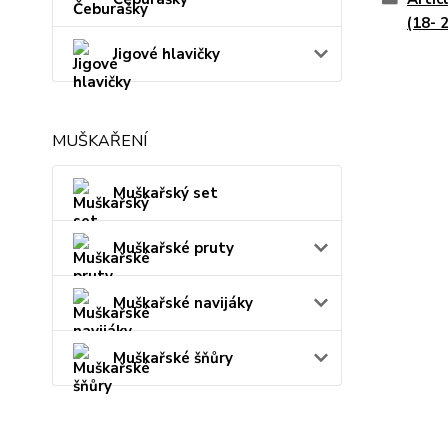
(18- 
Jigové hlavičky
MUŠKAŘENÍ
Muškařský set
Muškařské pruty
Muškařské navijáky
Muškařské šňůry