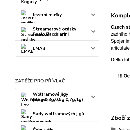
Komple
Jezerní mušky
Czech st
Streamerové ocásky
Paolo Pacchiarini
zadního 
Spojením
articulate
LMAB
Délka to
!!! O
ZÁTĚŽE PRO PŘÍVLAČ
Wolframové jigy
(0,2g;0,3g;0,5g;0,7g;1g)
Sady wolframových jigů
Zboží 
Artic
Čeburašky