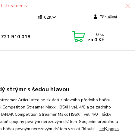
chstreamer.cz
Přihlášení
CZK
0
ks
 721 910 018
za
0 Kč
ý strýmr s šedou hlavou
streamer Articulated se skládá z hlavního předního háčku
Competition Streamer Maxx H95XH vel. 4/0 a ze zadního
HANÁK Competition Streamer Maxx H95XH vel. 4/0. Háčky
 sobě spojeny pevným nerezovým drátem. Spojením předního a
o háčku pevným nerezovým drátem vzniká "kloub"...
celý popis