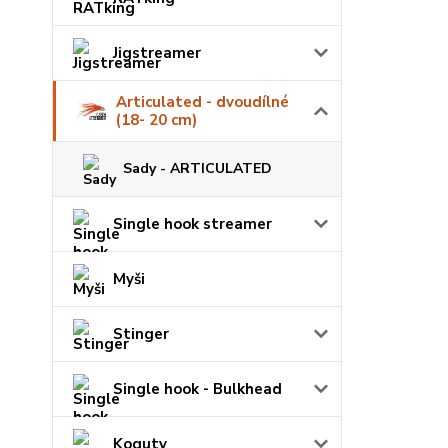
Jigstreamer
Articulated - dvoudílné
(18- 20 cm)
Sady - ARTICULATED
Single hook streamer
Myši
Stinger
Single hook - Bulkhead
Koguty