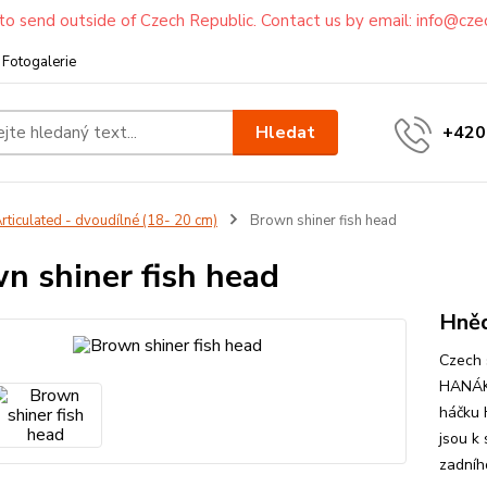
to send outside of Czech Republic. Contact us by email: info@cze
Fotogalerie
Hledat
+420
rticulated - dvoudílné (18- 20 cm)
Brown shiner fish head
n shiner fish head
Hněd
Czech 
HANÁK 
háčku 
jsou k
zadníh