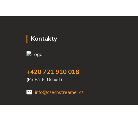
Kontakty
+420 721 910 018
(Po-Pá, 8-16 hod.)
info@czechstreamer.cz