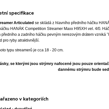
tní specifikace
reamer Articulated
se skládá z hlavního předního háčku HANÁ
háčku HANÁK Competition Streamer Maxx H95XH vel. 4/0. Háč
 předního a zadního háčku pevným nerezovým drátem vzniká "klo
d pro ryby atraktivnější.
hoto typu streamerů
je cca 18 - 20 cm.
cásky, se kterými jsou strýmry nafocené jsou pouze orientač
dannému strýmru bude sedět
zařazeno v kategoriích
ulated - dvoudílné