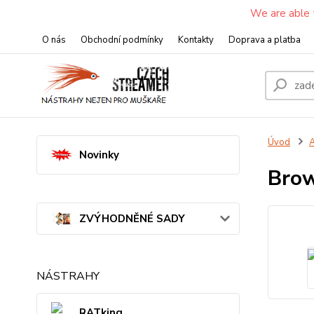
We are able 
O nás
Obchodní podmínky
Kontakty
Doprava a platba
Úvod
A
Novinky
Brow
ZVÝHODNĚNÉ SADY
NÁSTRAHY
RATking