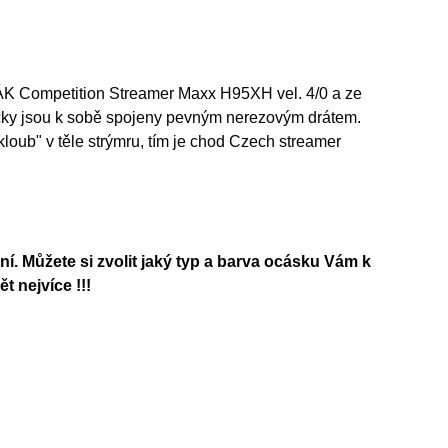
K Competition Streamer Maxx H95XH vel. 4/0 a ze
ky jsou k sobě spojeny pevným nerezovým drátem.
ub" v těle strýmru, tím je chod Czech streamer
ní. Můžete si zvolit jaký typ a barva ocásku Vám k
 nejvíce !!!