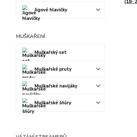
(18- 
Jigové hlavičky
MUŠKAŘENÍ
Muškařský set
Muškařské pruty
Muškařské navijáky
Muškařské šňůry
VÁZÁNÍ STREAMERŮ