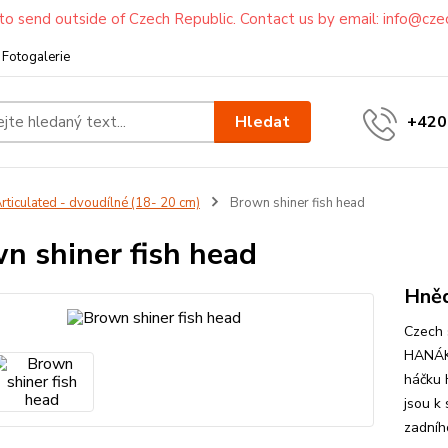
to send outside of Czech Republic. Contact us by email: info@cze
Fotogalerie
Hledat
+420
rticulated - dvoudílné (18- 20 cm)
Brown shiner fish head
n shiner fish head
Hněd
Czech 
HANÁK 
háčku 
jsou k
zadníh