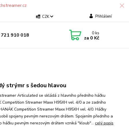
chstreamer.cz
Přihlášení
CZK
0
ks
 721 910 018
za
0 Kč
ý strýmr s šedou hlavou
streamer Articulated se skládá z hlavního předního háčku
Competition Streamer Maxx H95XH vel. 4/0 a ze zadního
HANÁK Competition Streamer Maxx H95XH vel. 4/0. Háčky
 sobě spojeny pevným nerezovým drátem. Spojením předního a
o háčku pevným nerezovým drátem vzniká "kloub"...
celý popis