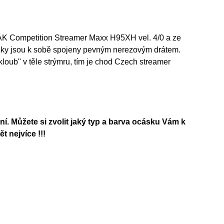
K Competition Streamer Maxx H95XH vel. 4/0 a ze
ky jsou k sobě spojeny pevným nerezovým drátem.
ub" v těle strýmru, tím je chod Czech streamer
ní. Můžete si zvolit jaký typ a barva ocásku Vám k
 nejvíce !!!