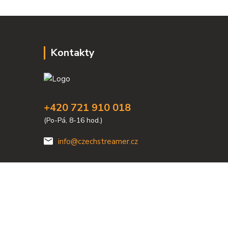
Kontakty
+420 721 910 018
(Po-Pá, 8-16 hod.)
info@czechstreamer.cz