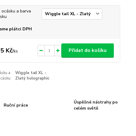
 ocásku a barva
sku
sme plátci DPH
5 Kč
Přidat do košíku
/
ks
ásku a
Wiggle tail XL -
cásku:
Zlatý holographic
Úspěšné nástrahy po
Ruční práce
celém světě