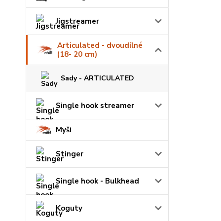
Jigstreamer
Articulated - dvoudílné
(18- 20 cm)
Sady - ARTICULATED
Single hook streamer
Myši
Stinger
Single hook - Bulkhead
Koguty