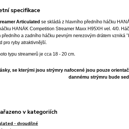
tní specifikace
reamer Articulated
se skládá z hlavního předního háčku HANÁ
háčku HANÁK Competition Streamer Maxx H95XH vel. 4/0. Háč
 předního a zadního háčku pevným nerezovým drátem vzniká "klo
d pro ryby atraktivnější.
hoto typu streamerů
je cca 18 - 20 cm.
cásky, se kterými jsou strýmry nafocené jsou pouze orientač
dannému strýmru bude sedět
zařazeno v kategoriích
ulated - dvoudílné