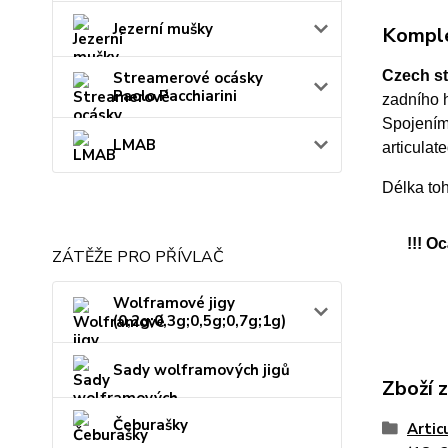
Jezerní mušky
Komple
Czech st
Streamerové ocásky
Paolo Pacchiarini
zadního 
Spojením
LMAB
articulate
Délka to
!!! O
ZÁTĚŽE PRO PŘÍVLAČ
Wolframové jigy
(0,2g;0,3g;0,5g;0,7g;1g)
Sady wolframových jigů
Zboží 
Čeburašky
Artic