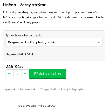
Hnědo - černý strýmr
!!! Ocásky, se kterými jsou streamery nafocené jsou pouze orientační.
Můžete si zvolit jaký typ a barva ocásku Vám k dannému streameru bude
sedět nejvíce !!!
celý popis
Typ ocásku a barva ocásku
Nejsme plátci DPH
245 Kč
/
ks
Přidat do košíku
Typ ocásku a barva ocásku:
Dragon tail L - Zlatý holographic
Doprava zdarma od 1500,-