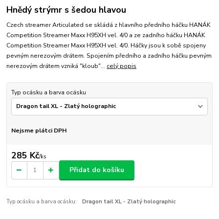
Hnědý strýmr s šedou hlavou
Czech streamer Articulated se skládá z hlavního předního háčku HANÁK
Competition Streamer Maxx H95XH vel. 4/0 a ze zadního háčku HANÁK
Competition Streamer Maxx H95XH vel. 4/0. Háčky jsou k sobě spojeny
pevným nerezovým drátem. Spojením předního a zadního háčku pevným
nerezovým drátem vzniká "kloub"...
celý popis
Typ ocásku a barva ocásku
Nejsme plátci DPH
285 Kč
/
ks
Přidat do košíku
Typ ocásku a barva ocásku:
Dragon tail XL - Zlatý holographic