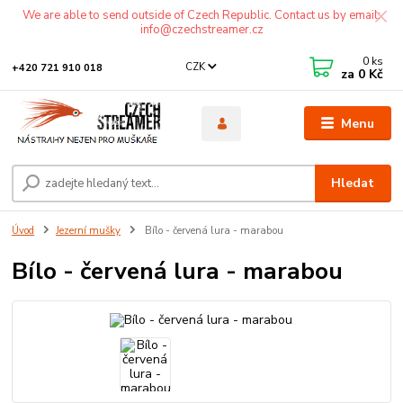
We are able to send outside of Czech Republic. Contact us by email:
info@czechstreamer.cz
0
ks
CZK
+420 721 910 018
za
0 Kč
Menu
Hledat
Úvod
Jezerní mušky
Bílo - červená lura - marabou
Bílo - červená lura - marabou