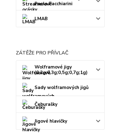
Paolo Pacchiarini
LMAB
ZÁTĚŽE PRO PŘÍVLAČ
Wolframové jigy
(0,2g;0,3g;0,5g;0,7g;1g)
Sady wolframových jigů
Čeburašky
Jigové hlavičky