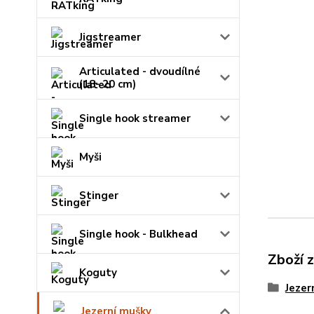
Jigstreamer
Articulated - dvoudílné
(18- 20 cm)
Single hook streamer
Myši
Stinger
Single hook - Bulkhead
Zboží 
Koguty
Jezer
Jezerní mušky