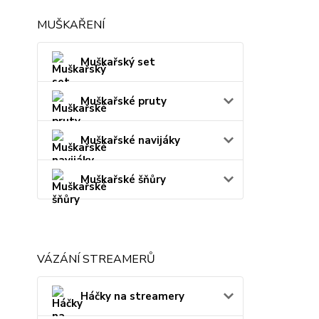
MUŠKAŘENÍ
Muškařský set
Muškařské pruty
Muškařské navijáky
Muškařské šňůry
VÁZÁNÍ STREAMERŮ
Háčky na streamery