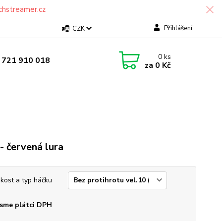
chstreamer.cz
Přihlášení
CZK
0
ks
 721 910 018
za
0 Kč
 - červená lura
ikost a typ háčku
sme plátci DPH