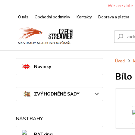
We are able 
O nás
Obchodní podmínky
Kontakty
Doprava a platba
Úvod
J
Novinky
Bílo
ZVÝHODNĚNÉ SADY
NÁSTRAHY
RATking