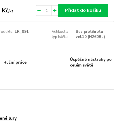
 Kč
Přidat do košíku
/
ks
roduktu:
LR_991
Velikost a
Bez protihrotu
typ háčku:
vel.10 (H260BL)
Úspěšné nástrahy po
Ruční práce
celém světě
ené lury