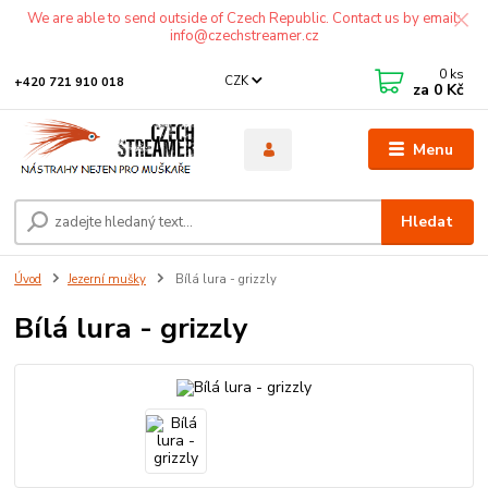
We are able to send outside of Czech Republic. Contact us by email:
info@czechstreamer.cz
0
ks
CZK
+420 721 910 018
za
0 Kč
Menu
Hledat
Úvod
Jezerní mušky
Bílá lura - grizzly
Bílá lura - grizzly