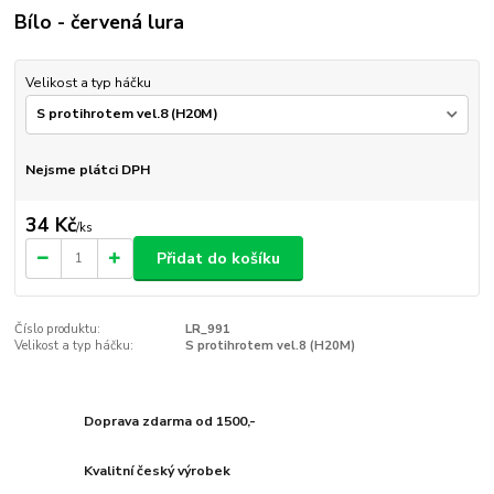
Bílo - červená lura
Velikost a typ háčku
Nejsme plátci DPH
34 Kč
/
ks
Přidat do košíku
Číslo produktu:
LR_991
Velikost a typ háčku:
S protihrotem vel.8 (H20M)
Doprava zdarma od 1500,-
Kvalitní český výrobek