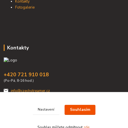
Kontakty
Fotogalerie
Kontakty
+420 721 910 018
(Po-Pá, 8-16 hod.)
info@czechstreamer.cz
Souhlasím
Nastavení
Souhlas můžete odmítnout
zde
.