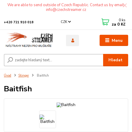
We are able to send outside of Czech Republic. Contact us by email:
info@czechstreamer.cz
0
ks
CZK
+420 721 910 018
za
0 Kč
Menu
Hledat
Úvod
Stinger
Baitfish
Baitfish