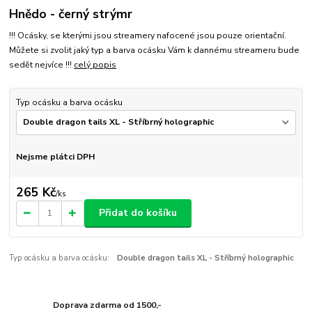
Hnědo - černý strýmr
!!! Ocásky, se kterými jsou streamery nafocené jsou pouze orientační.
Můžete si zvolit jaký typ a barva ocásku Vám k dannému streameru bude
sedět nejvíce !!!
celý popis
Typ ocásku a barva ocásku
Nejsme plátci DPH
265 Kč
/
ks
Přidat do košíku
Typ ocásku a barva ocásku:
Double dragon tails XL - Stříbrný holographic
Doprava zdarma od 1500,-