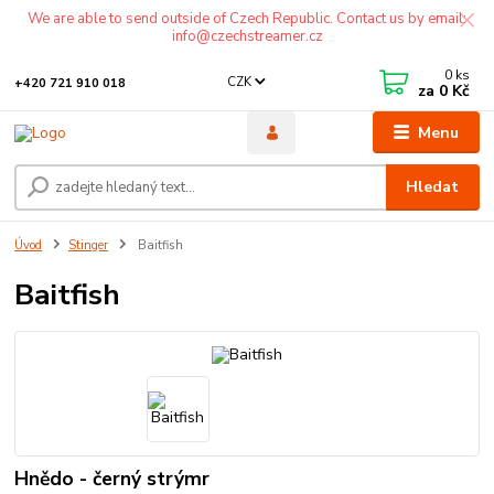
We are able to send outside of Czech Republic. Contact us by email:
info@czechstreamer.cz
0
ks
CZK
+420 721 910 018
za
0 Kč
Menu
Hledat
Úvod
Stinger
Baitfish
Baitfish
Hnědo - černý strýmr