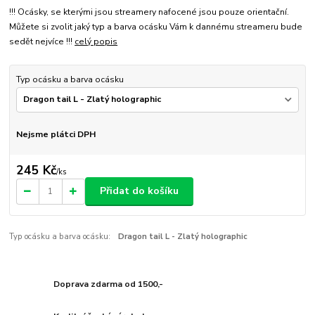
!!! Ocásky, se kterými jsou streamery nafocené jsou pouze orientační.
Můžete si zvolit jaký typ a barva ocásku Vám k dannému streameru bude
sedět nejvíce !!!
celý popis
Typ ocásku a barva ocásku
Nejsme plátci DPH
245 Kč
/
ks
Přidat do košíku
Typ ocásku a barva ocásku:
Dragon tail L - Zlatý holographic
Doprava zdarma od 1500,-